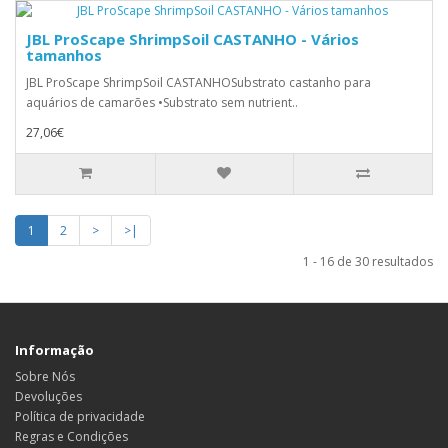
JBL ProScape ShrimpSoil CASTANHO - Vários
tamanhos
JBL ProScape ShrimpSoil CASTANHOSubstrato castanho para
aquários de camarões •Substrato sem nutrient..
27,06€
1
2
>
>|
1 - 16 de 30 resultados
Informação
Sobre Nós
Devoluções
Política de privacidade
Regras e Condições