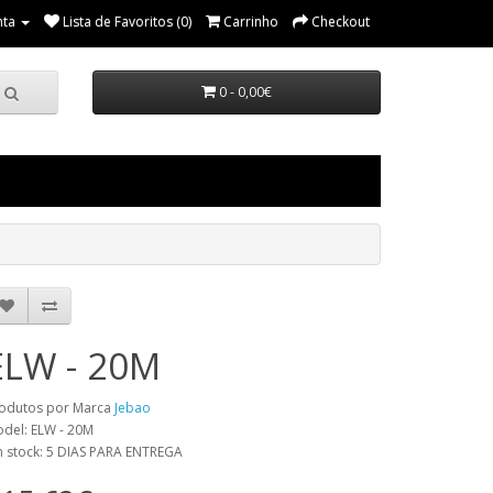
nta
Lista de Favoritos (0)
Carrinho
Checkout
0 - 0,00€
ELW - 20M
odutos por Marca
Jebao
del: ELW - 20M
 stock: 5 DIAS PARA ENTREGA