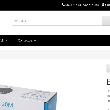
962371544 / 965715964
Co
YLE
Contactos
Pr
Mo
Em