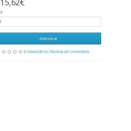
15,62€
td
Adicionar
0 comentários
/
Escreva um comentário