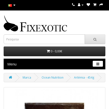
0 - 0,00€
Menu
Marca
Ocean Nutrition
Artémia - 454g