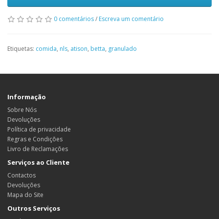
0 comentários
/
Escreva um comentário
Etiquetas:
comida
,
nls
,
atison
,
betta
,
granulado
Informação
Sobre Nós
Devoluções
Política de privacidade
Regras e Condições
Livro de Reclamações
Serviços ao Cliente
Contactos
Devoluções
Mapa do Site
Outros Serviços