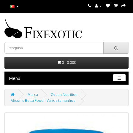
0 - 0,00€
Menu
Marca
Ocean Nutrition
Atison's Betta Food - Vários tamanhos