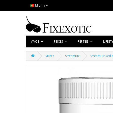
Idioma
VIVOS
PEIXES
RÉPTEIS
LIFEST
Marca
StreamBiz
StreamBiz Red 