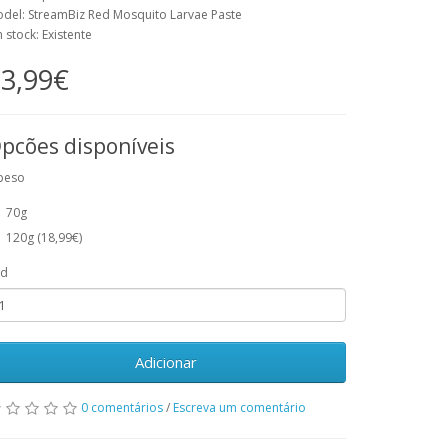
del: StreamBiz Red Mosquito Larvae Paste
 stock: Existente
3,99€
pcões disponíveis
peso
70g
120g (18,99€)
td
Adicionar
0 comentários
/
Escreva um comentário