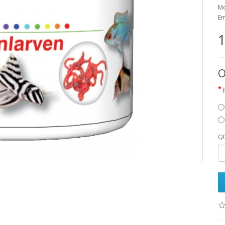
Mo
Em
1
O
Q