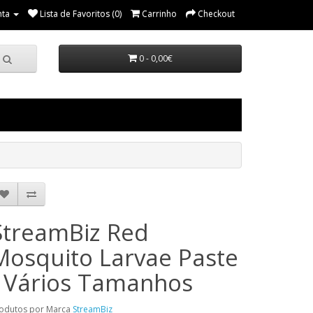
nta
Lista de Favoritos (0)
Carrinho
Checkout
0 - 0,00€
StreamBiz Red
Mosquito Larvae Paste
- Vários Tamanhos
odutos por Marca
StreamBiz