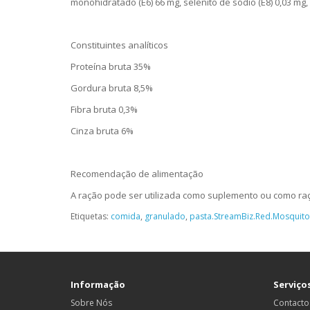
monohidratado (E6) 66 mg, selenito de sódio (E8) 0,03 mg,
Constituintes analíticos
Proteína bruta 35%
Gordura bruta 8,5%
Fibra bruta 0,3%
Cinza bruta 6%
Recomendação de alimentação
A ração pode ser utilizada como suplemento ou como ra
Etiquetas:
comida
,
granulado
,
pasta.StreamBiz.Red.Mosquito
Informação
Serviços
Sobre Nós
Contacto