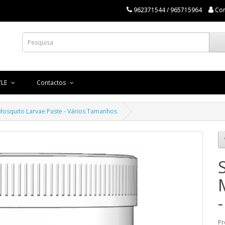
962371544 / 965715964
Co
YLE
Contactos
Mosquito Larvae Paste - Vários Tamanhos
Pr