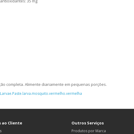
 antioxidantes: 35 mg
ção completa. Alimente diariamente em pequenas porções.
Larvae.Paste.larva.mosquito.vermelho.vermelha
 ao Cliente
Outros Serviços
s
Produtos por Marca