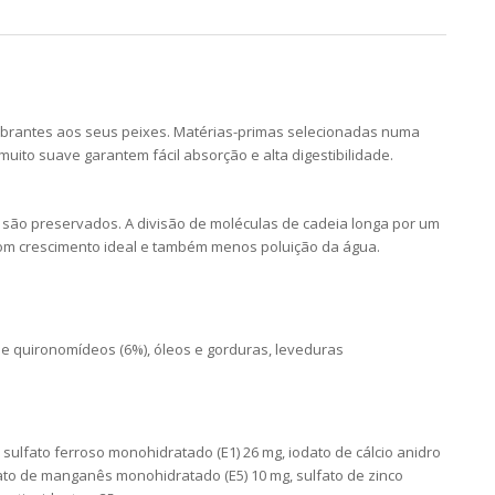
vibrantes aos seus peixes. Matérias-primas selecionadas numa
to suave garantem fácil absorção e alta digestibilidade.
 são preservados. A divisão de moléculas de cadeia longa por um
com crescimento ideal e também menos poluição da água.
 de quironomídeos (6%), óleos e gorduras, leveduras
: sulfato ferroso monohidratado (E1) 26 mg, iodato de cálcio anidro
lfato de manganês monohidratado (E5) 10 mg, sulfato de zinco