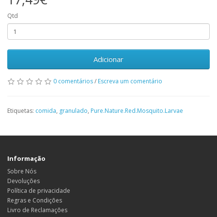
Qtd
Adicionar
0 comentários
/
Escreva um comentário
Etiquetas:
comida
,
granulado
,
Pure.Nature.Red.Mosquito.Larvae
Informação
Sobre Nós
Devoluções
Política de privacidade
Regras e Condições
Livro de Reclamações