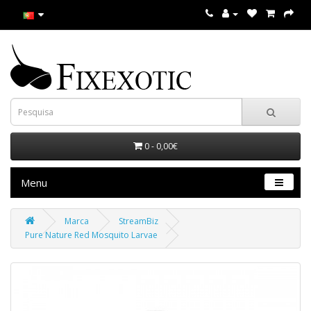
0 - 0,00€
Menu
Marca
StreamBiz
Pure Nature Red Mosquito Larvae