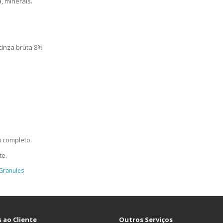
, minerais.
 cinza bruta 8%
u completo.
te.
Granules
 ao Cliente
Outros Serviços