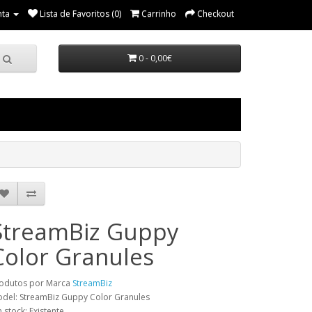
nta
Lista de Favoritos (0)
Carrinho
Checkout
0 - 0,00€
StreamBiz Guppy
Color Granules
odutos por Marca
StreamBiz
del: StreamBiz Guppy Color Granules
 stock: Existente