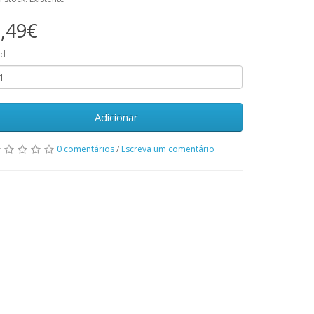
,49€
td
Adicionar
0 comentários
/
Escreva um comentário