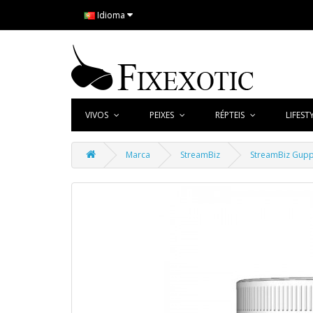
Idioma
VIVOS
PEIXES
RÉPTEIS
LIFEST
Marca
StreamBiz
StreamBiz Gupp