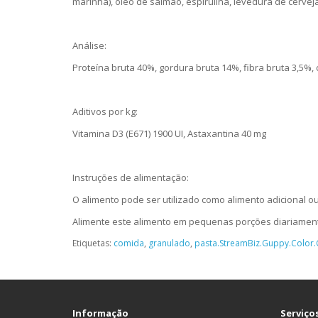
marinha), óleo de salmão, espirulina, levedura de cerveja
Análise:
Proteína bruta 40%, gordura bruta 14%, fibra bruta 3,5%,
Aditivos por kg:
Vitamina D3 (E671) 1900 UI, Astaxantina 40 mg
Instruções de alimentação:
O alimento pode ser utilizado como alimento adicional o
Alimente este alimento em pequenas porções diariamen
Etiquetas:
comida
,
granulado
,
pasta.StreamBiz.Guppy.Color.
Informação
Serviços