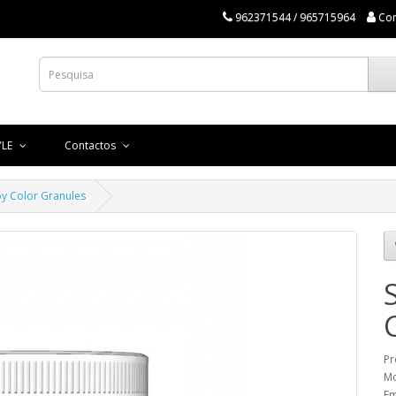
962371544 / 965715964
Co
YLE
Contactos
y Color Granules
Pr
Mo
Em