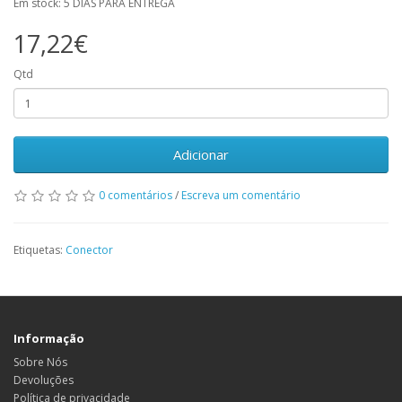
Em stock: 5 DIAS PARA ENTREGA
17,22€
Qtd
Adicionar
0 comentários
/
Escreva um comentário
Etiquetas:
Conector
Informação
Sobre Nós
Devoluções
Política de privacidade