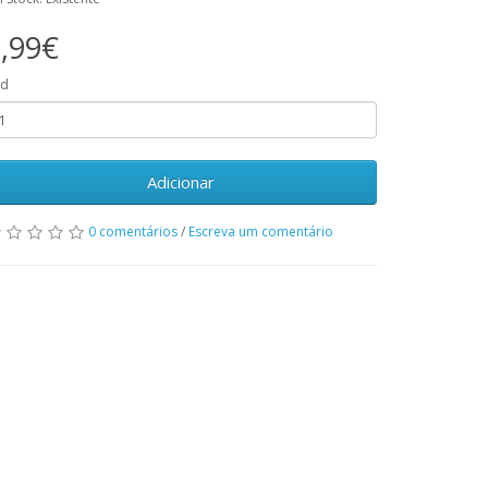
,99€
td
Adicionar
0 comentários
/
Escreva um comentário