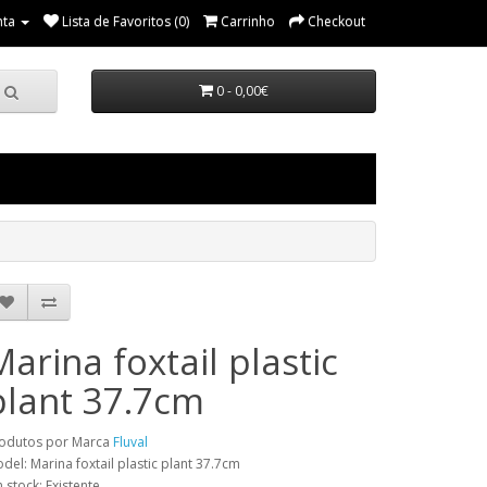
nta
Lista de Favoritos (0)
Carrinho
Checkout
0 - 0,00€
Marina foxtail plastic
plant 37.7cm
odutos por Marca
Fluval
del: Marina foxtail plastic plant 37.7cm
 stock: Existente