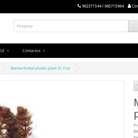
962371544 / 965715964
Co
YLE
Contactos
Marina foxtail plastic plant 37.7cm
Pr
Mo
Em