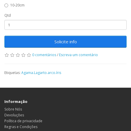
10-20cm
Qtd
Solicite info
0 comentários
/
Escreva um comentário
Etiquetas:
Agama.Lagarto.arco.íris
Informação
Sobre Nós
Devoluções
Política de privacidade
Regras e Condições