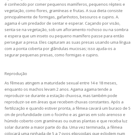
é conhecido por comer pequenos mamíferos, pequenos répteis e
vegetação, como flores, gramíneas e frutas. A sua dieta consiste
principalmente de formigas, gafanhotos, besouros e cupins. A.
agama é um predador de sentar e esperar. Caçando por visão,
senta-se na vegetação, sob um afloramento rochoso ou na sombra
e espera que um inseto ou pequeno mamífero passe para então
perseguir a presa. Eles capturam as suas presas usando uma língua
com a ponta coberta por glândulas mucosas; isso ajuda-os a
segurar pequenas presas, como formigas e cupins.
Reprodução
As fêmeas atingem a maturidade sexual entre 14 e 18 meses,
enquanto os machos levam 2 anos. Agama agama tende a
reproduzir-se durante a estação chuvosa, mas também pode
reproduzir-se em áreas que recebem chuvas constantes. Após a
fertilização e quando estiver pronta, a fêmea cavará um buraco de 5
cm de profundidade com o focinho e as garras em solo arenoso e
húmido coberto com gramíneas ou outras plantas e que receba luz
solar durante a maior parte do dia. Uma vez terminada, a fêmea
colocará uma ninhada de 5 a 7 ovos elipsoidais que eclodem num