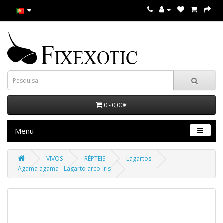
0 - 0,00€
Menu
VIVOS
RÉPTEIS
Lagartos
Agama agama - Lagarto arco-íris