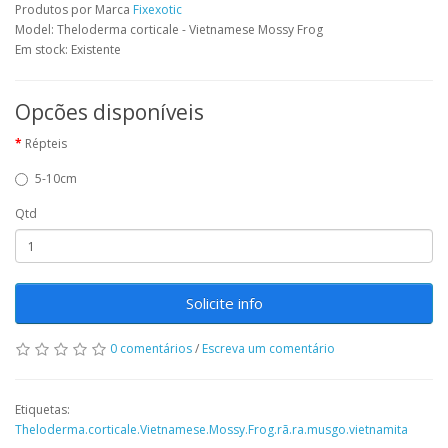
Produtos por Marca
Fixexotic
Model: Theloderma corticale - Vietnamese Mossy Frog
Em stock: Existente
Opcões disponíveis
Répteis
5-10cm
Qtd
Solicite info
0 comentários
/
Escreva um comentário
Etiquetas:
Theloderma.corticale.Vietnamese.Mossy.Frog.rã.ra.musgo.vietnamita