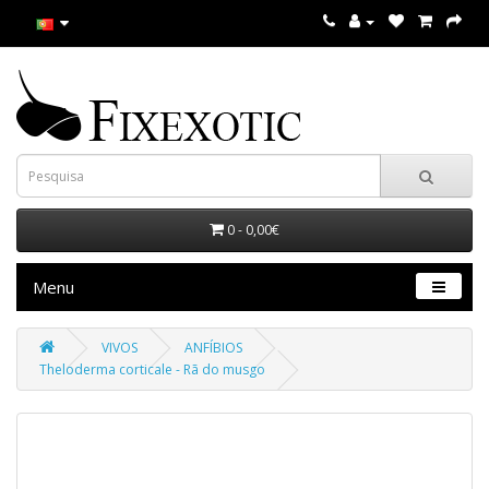
0 - 0,00€
Menu
VIVOS
ANFÍBIOS
Theloderma corticale - Rã do musgo