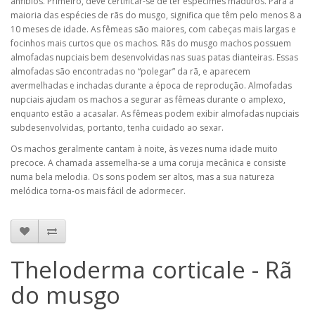
anfibios. Primeiro, deve certificar-se de ter espécimes maduros. Para a
maioria das espécies de rãs do musgo, significa que têm pelo menos 8 a
10 meses de idade. As fêmeas são maiores, com cabeças mais largas e
focinhos mais curtos que os machos. Rãs do musgo machos possuem
almofadas nupciais bem desenvolvidas nas suas patas dianteiras. Essas
almofadas são encontradas no “polegar” da rã, e aparecem
avermelhadas e inchadas durante a época de reprodução. Almofadas
nupciais ajudam os machos a segurar as fêmeas durante o amplexo,
enquanto estão a acasalar. As fêmeas podem exibir almofadas nupciais
subdesenvolvidas, portanto, tenha cuidado ao sexar.
Os machos geralmente cantam à noite, às vezes numa idade muito
precoce. A chamada assemelha-se a uma coruja mecânica e consiste
numa bela melodia. Os sons podem ser altos, mas a sua natureza
melódica torna-os mais fácil de adormecer.
Theloderma corticale - Rã
do musgo