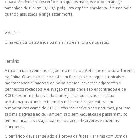
cloaca. As fêmeas crescerão mais que os machos e podem atingir
tamanhos de 8–9 cm (3,1–3,5 pol.). Esta espécie enrolar-se-á numa bola
quando assustada e finge estar morta.
Vida útil
Uma vida útil de 20 anos ou mais não está fora de questão
Terrário
A rã do musgo vem das regiões do norte do Vietname e do sul adjacente
da China. O seu habitat consiste em florestas e bosques tropicais ou
montanhosos húmidos e de baixa altitude, cavernas adjacentes e
penhascos rochosos. A elevação média onde são encontradoa é de
3.000 pés acima do nível do mar! Significa que estas rãs estão
acostumadas a um habitat muito mais frio e raramente veem
temperaturas acima de 21° C. Estas rãs incríveis são noturnas, por isso
são mais ativas à noite. Também são semi-aquáticas e passam muito
tempo em águas estagnadas em buracos de árvores e cavernas
inundadas.
O terrárioo deve ser selado e à prova de fugas. Para rãs com 3cm de