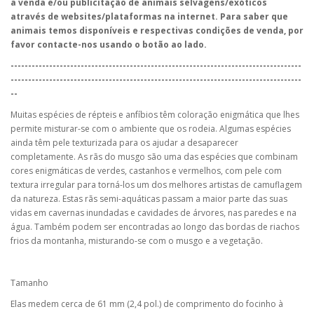
a venda e/ou publicitação de animais selvagens/exóticos
através de websites/plataformas na internet. Para saber que
animais temos disponíveis e respectivas condições de venda, por
favor contacte-nos usando o botão ao lado.
-----------------------------------------------------------------------------------
-----------------------------------------------------------------------------------
--
Muitas espécies de répteis e anfíbios têm coloração enigmática que lhes
permite misturar-se com o ambiente que os rodeia. Algumas espécies
ainda têm pele texturizada para os ajudar a desaparecer
completamente. As rãs do musgo são uma das espécies que combinam
cores enigmáticas de verdes, castanhos e vermelhos, com pele com
textura irregular para torná-los um dos melhores artistas de camuflagem
da natureza. Estas rãs semi-aquáticas passam a maior parte das suas
vidas em cavernas inundadas e cavidades de árvores, nas paredes e na
água. Também podem ser encontradas ao longo das bordas de riachos
frios da montanha, misturando-se com o musgo e a vegetação.
Tamanho
Elas medem cerca de 61 mm (2,4 pol.) de comprimento do focinho à