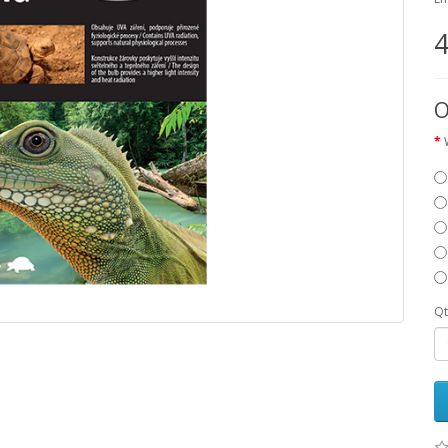
4
O
Q