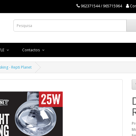
962371544 / 965715964
Co
YLE
Contactos
king - Repti Planet
Pr
Mo
Em