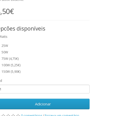
,50€
pcões disponíveis
Watts
25W
50W
75W (4,75€)
100W (5,25€)
150W (5,90€)
td
Adicionar
0 comentários
/
Escreva um comentário