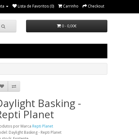
nta
Lista de Favoritos (0)
Carrinho
Checkout
0 - 0,00€
Daylight Basking -
Repti Planet
odutos por Marca
Repti Planet
del: Daylight Basking - Repti Planet
 stock: Existente