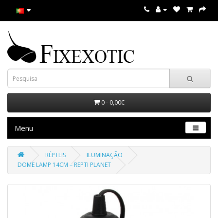
0 - 0,00€
Menu
RÉPTEIS
ILUMINAÇÃO
DOME LAMP 14CM – REPTI PLANET