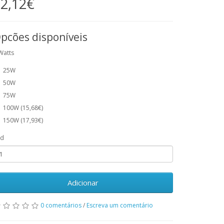
2,12€
pcões disponíveis
Watts
25W
50W
75W
100W (15,68€)
150W (17,93€)
td
Adicionar
0 comentários
/
Escreva um comentário