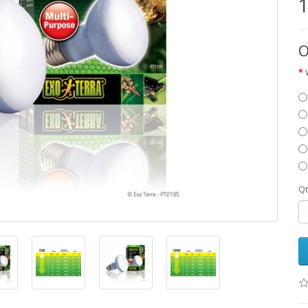
1
O
Q