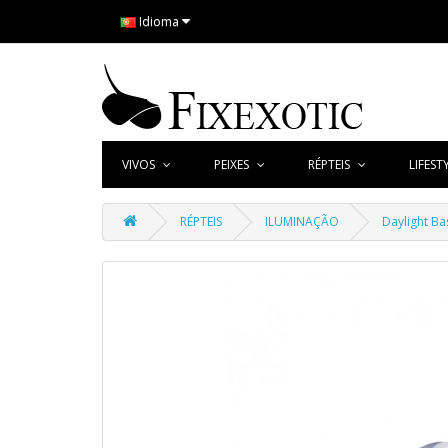
Idioma
VIVOS
PEIXES
RÉPTEIS
LIFEST
RÉPTEIS
ILUMINAÇÃO
Daylight Ba