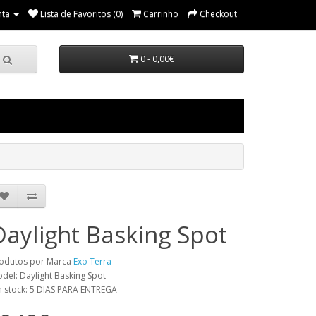
nta
Lista de Favoritos (0)
Carrinho
Checkout
0 - 0,00€
Daylight Basking Spot
odutos por Marca
Exo Terra
del: Daylight Basking Spot
 stock: 5 DIAS PARA ENTREGA