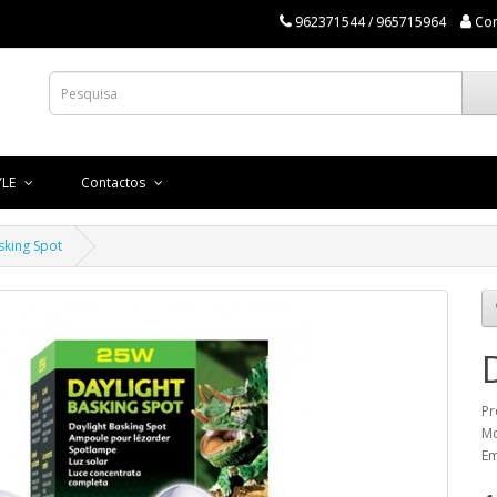
962371544 / 965715964
Co
YLE
Contactos
sking Spot
Pr
Mo
Em