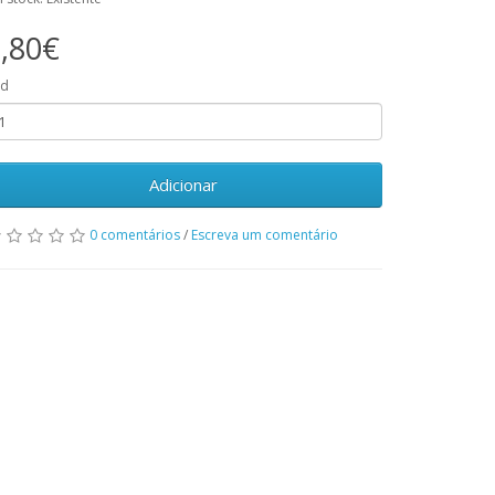
,80€
td
Adicionar
0 comentários
/
Escreva um comentário