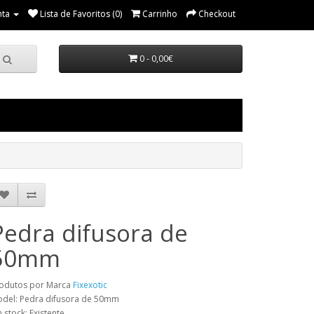
nta
Lista de Favoritos (0)
Carrinho
Checkout
0 - 0,00€
Pedra difusora de
50mm
odutos por Marca
Fixexotic
del: Pedra difusora de 50mm
 stock: Existente