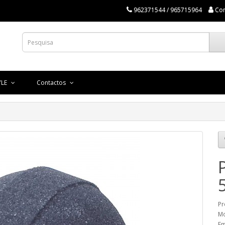
962371544 / 965715964
Co
YLE
Contactos
Pr
Mo
Em