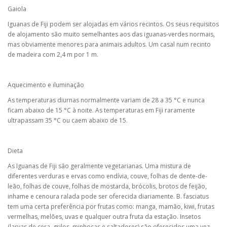
Gaiola
Iguanas de Fiji podem ser alojadas em vários recintos. Os seus requisitos
de alojamento são muito semelhantes aos das iguanas-verdes normais,
mas obviamente menores para animais adultos. Um casal num recinto
de madeira com 2,4 m por 1 m.
Aquecimento e iluminação
As temperaturas diurnas normalmente variam de 28 a 35 °C e nunca
ficam abaixo de 15 °C à noite. As temperaturas em Fiji raramente
ultrapassam 35 °C ou caem abaixo de 15.
Dieta
As Iguanas de Fiji são geralmente vegetarianas. Uma mistura de
diferentes verduras e ervas como endívia, couve, folhas de dente-de-
leão, folhas de couve, folhas de mostarda, brócolis, brotos de feijão,
inhame e cenoura ralada pode ser oferecida diariamente. B. fasciatus
tem uma certa preferência por frutas como: manga, mamão, kiwi, frutas
vermelhas, melões, uvas e qualquer outra fruta da estação. Insetos
(larvas de cera, grilos, minhocas e saltadores) são oferecidos uma vez