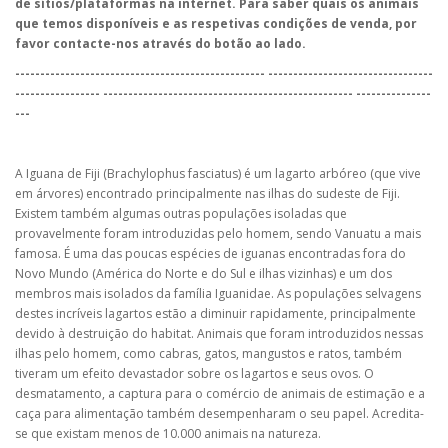
de sítios/plataformas na internet. Para saber quais os animais
que temos disponíveis e as respetivas condições de venda, por
favor contacte-nos através do botão ao lado.
-------------------------------------------------- ---------------------------------
----------------- -------------------------------------------------- ---------------
---
A Iguana de Fiji (Brachylophus fasciatus) é um lagarto arbóreo (que vive
em árvores) encontrado principalmente nas ilhas do sudeste de Fiji.
Existem também algumas outras populações isoladas que
provavelmente foram introduzidas pelo homem, sendo Vanuatu a mais
famosa. É uma das poucas espécies de iguanas encontradas fora do
Novo Mundo (América do Norte e do Sul e ilhas vizinhas) e um dos
membros mais isolados da família Iguanidae. As populações selvagens
destes incríveis lagartos estão a diminuir rapidamente, principalmente
devido à destruição do habitat. Animais que foram introduzidos nessas
ilhas pelo homem, como cabras, gatos, mangustos e ratos, também
tiveram um efeito devastador sobre os lagartos e seus ovos. O
desmatamento, a captura para o comércio de animais de estimação e a
caça para alimentação também desempenharam o seu papel. Acredita-
se que existam menos de 10.000 animais na natureza.